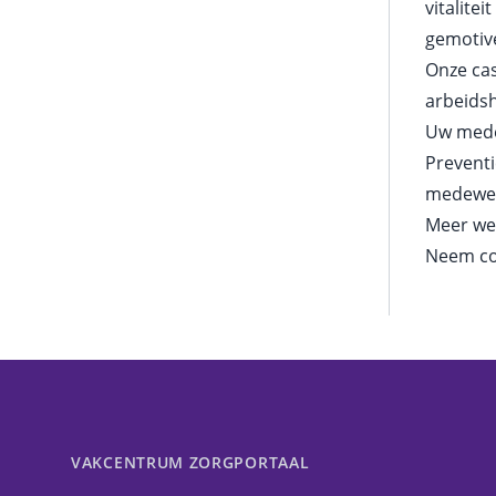
vitalite
gemotive
Onze ca
arbeidsh
Uw med
Preventi
medewerk
Meer we
Neem co
VAKCENTRUM ZORGPORTAAL