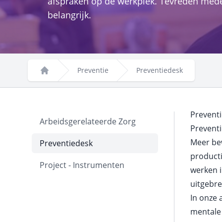
afspraken op de werkplek. Tevreden med
belangrijk.
Preventie
Preventiedesk
Home
Prevent
Arbeidsgerelateerde Zorg
Prevent
Meer be
Preventiedesk
producti
Project - Instrumenten
werken i
uitgebre
In onze 
mentale 