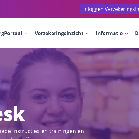
Inloggen VerzekeringsIn
rgPortaal
VerzekeringsInzicht
Informatie
D
esk
oede instructies en trainingen en